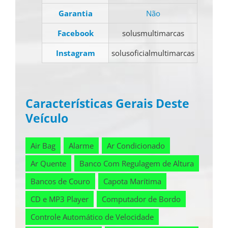
Garantia
Não
Facebook
solusmultimarcas
Instagram
solusoficialmultimarcas
Características Gerais Deste
Veículo
Air Bag
Alarme
Ar Condicionado
Ar Quente
Banco Com Regulagem de Altura
Bancos de Couro
Capota Marítima
CD e MP3 Player
Computador de Bordo
Controle Automático de Velocidade