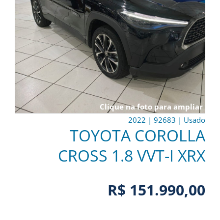
Clique na foto para ampliar
2022
|
92683
|
Usado
TOYOTA COROLLA
CROSS 1.8 VVT-I XRX
R$ 151.990,00