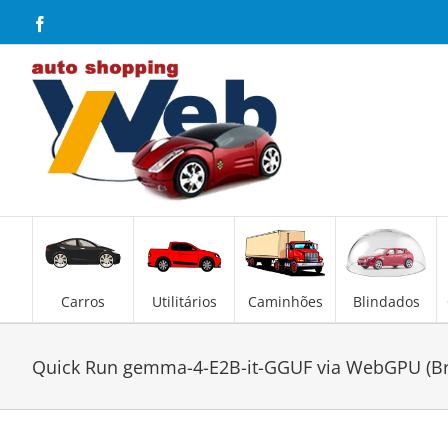
Skip
Facebook
to
content
Carros
Utilitários
Caminhões
Blindados
Quick Run gemma-4-E2B-it-GGUF via WebGPU (Bro