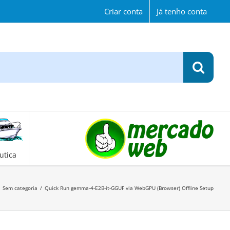
Criar conta
Já tenho conta
utica
Sem categoria
/
Quick Run gemma-4-E2B-it-GGUF via WebGPU (Browser) Offline Setup