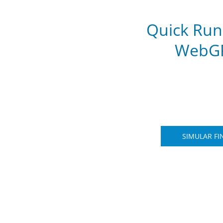
Quick Run
WebGP
SIMULAR F