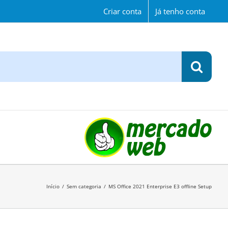
Criar conta
Já tenho conta
Início
/
Sem categoria
/
MS Office 2021 Enterprise E3 offline Setup