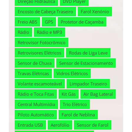
Direção Hidráulica
DVD Player
Encosto de Cabeça Traseiro
Farol Xenônio
Freio ABS
GPS
Protetor de Caçamba
Rádio
Rádio e MP3
Retrovisor Fotocrômico
Retrovisores Elétricos
Rodas de Liga Leve
Sensor de Chuva
Sensor de Estacionamento
Travas Elétricas
Vidros Elétricos
Volante escamoteável
Limpador Traseiro
Rádio e Toca Fitas
Kit Gás
Air Bag Lateral
Central Multimídia
Trio Elétrico
Piloto Automático
Farol de Neblina
Entrada USB
Aerofólio
Sensor de Farol